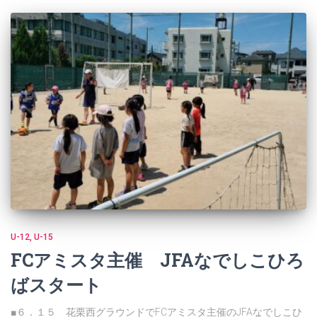
U-12
U-15
FCアミスタ主催 JFAなでしこひろ
ばスタート
■６．１５ 花栗西グラウンドでFCアミスタ主催のJFAなでしこひ