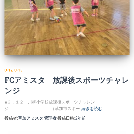
U-12
U-15
FCアミスタ 放課後スポーツチャレ
ンジ
■６．１２ 川柳小学校放課後スポーツチャレン
ジ （草加市スポー
続きを読む…
投稿者:
草加アミスタ 管理者
投稿日時:
2年
前