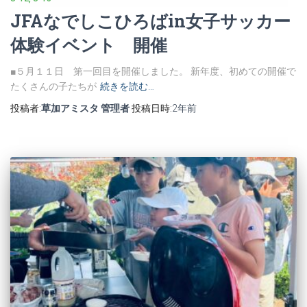
JFAなでしこひろばin女子サッカー
体験イベント 開催
■５月１１日 第一回目を開催しました。 新年度、初めての開催で
たくさんの子たちが
続きを読む…
投稿者:
草加アミスタ 管理者
投稿日時:
2年
前