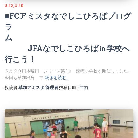
U-12
U-15
■FCアミスタなでしこひろばプログ
ラ
ム
JFAなでしこひろば㏌学校へ
行こう！
６月２０日木曜日 シリーズ第4回 瀬崎小学校が開催しました。
今回も草加出身、ア
続きを読む…
投稿者:
草加アミスタ 管理者
投稿日時:
2年
前