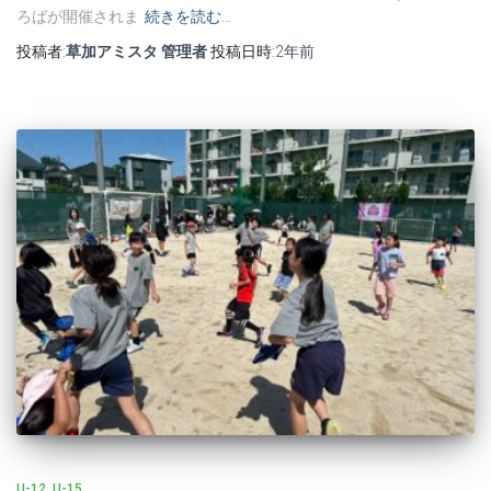
ろばが開催されま
続きを読む…
投稿者:
草加アミスタ 管理者
投稿日時:
2年
前
U-12
U-15