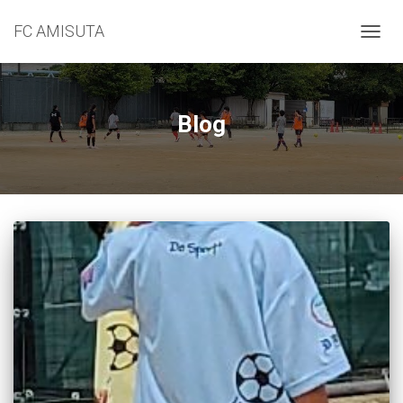
FC AMISUTA
ナ
ビ
ゲ
ー
シ
Blog
ョ
ン
を
切
り
替
え