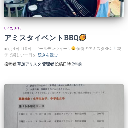
U-12
U-15
アミスタイベントBBQ
■5月4日土曜日 ゴールデンウイーク
恒例のアミスタBBQ
親
子で楽しい一日を
続きを読む…
投稿者:
草加アミスタ 管理者
投稿日時:
2年
前