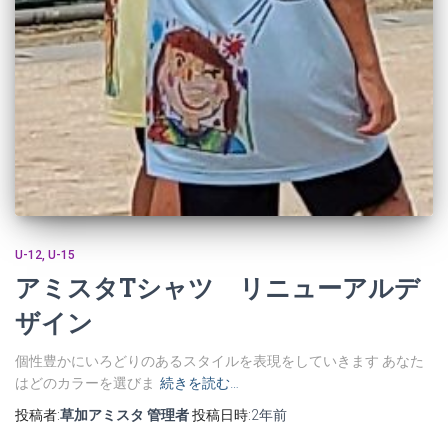
U-12
U-15
アミスタTシャツ リニューアルデ
ザイン
個性豊かにいろどりのあるスタイルを表現をしていきます あなた
はどのカラーを選びま
続きを読む…
投稿者:
草加アミスタ 管理者
投稿日時:
2年
前