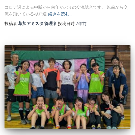
コロナ過による中断から何年かぶりの交流試合です。 以前から交
流を頂いている杉戸連
続きを読む…
投稿者:
草加アミスタ 管理者
投稿日時:
2年
前