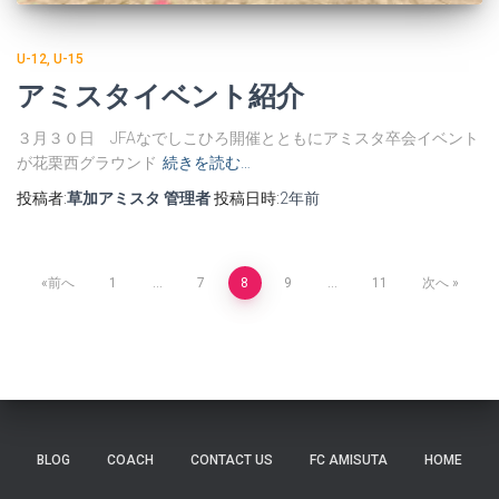
U-12
U-15
アミスタイベント紹介
３月３０日 JFAなでしこひろ開催とともにアミスタ卒会イベント
が花栗西グラウンド
続きを読む…
投稿者:
草加アミスタ 管理者
投稿日時:
2年
前
投
前へ
1
…
7
8
9
…
11
次へ
稿
ナ
ビ
BLOG
COACH
CONTACT US
FC AMISUTA
HOME
ゲ