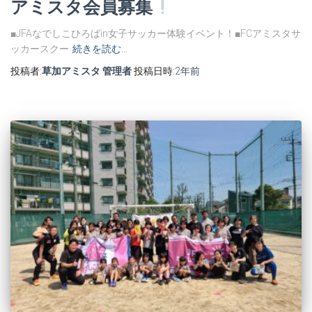
アミスタ会員募集
■JFAなでしこひろばin女子サッカー体験イベント！■FCアミスタサ
ッカースクー
続きを読む…
投稿者:
草加アミスタ 管理者
投稿日時:
2年
前