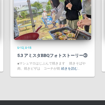
U-12
U-15
5.3 アミスタBBQフォトストーリー③
■マシュマロはじぶんで焼きます 焼きそばや
肉、焼きピザは コーチが焼
続きを読む…